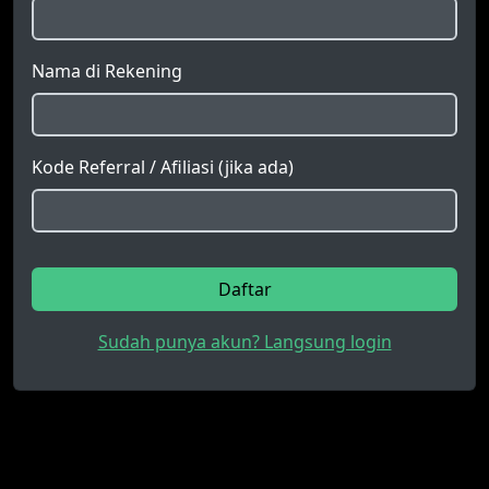
Nama di Rekening
Kode Referral / Afiliasi (jika ada)
Daftar
Sudah punya akun? Langsung login