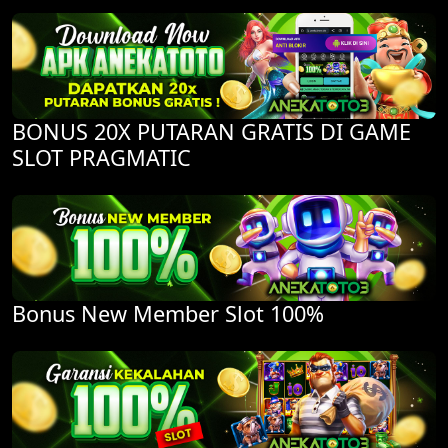
BONUS 20X PUTARAN GRATIS DI GAME
SLOT PRAGMATIC
Bonus New Member Slot 100%